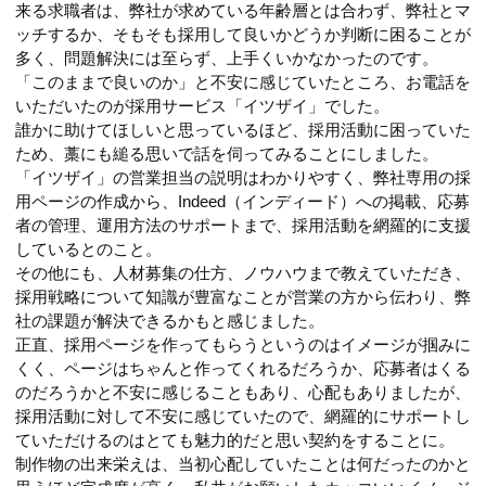
来る求職者は、弊社が求めている年齢層とは合わず、弊社とマ
ッチするか、そもそも採用して良いかどうか判断に困ることが
多く、問題解決には至らず、上手くいかなかったのです。
「このままで良いのか」と不安に感じていたところ、お電話を
いただいたのが採用サービス「イツザイ」でした。
誰かに助けてほしいと思っているほど、採用活動に困っていた
ため、藁にも縋る思いで話を伺ってみることにしました。
「イツザイ」の営業担当の説明はわかりやすく、弊社専用の採
用ページの作成から、Indeed（インディード）への掲載、応募
者の管理、運用方法のサポートまで、採用活動を網羅的に支援
しているとのこと。
その他にも、人材募集の仕方、ノウハウまで教えていただき、
採用戦略について知識が豊富なことが営業の方から伝わり、弊
社の課題が解決できるかもと感じました。
正直、採用ページを作ってもらうというのはイメージが掴みに
くく、ページはちゃんと作ってくれるだろうか、応募者はくる
のだろうかと不安に感じることもあり、心配もありましたが、
採用活動に対して不安に感じていたので、網羅的にサポートし
ていただけるのはとても魅力的だと思い契約をすることに。
制作物の出来栄えは、当初心配していたことは何だったのかと